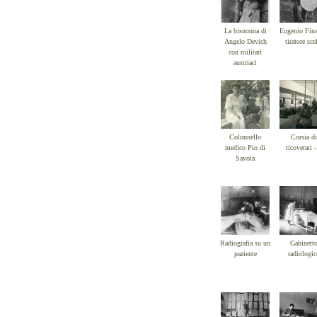
La bisnonna di
Eugenio Fina
Angelo Devich
tiratore sce
con militari
austriaci
Colonnello
Corsia di
medico Pio di
ricoverati -
Savoia
Radiografia su un
Gabinett
paziente
radiologic