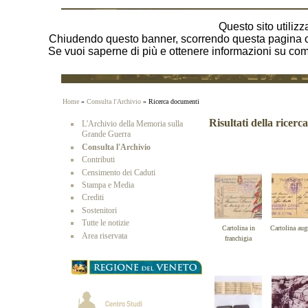
Questo sito utilizza
Chiudendo questo banner, scorrendo questa pagina o 
Se vuoi saperne di più e ottenere informazioni su come 
Home
»
Consulta l'Archivio
» Ricerca documenti
Risultati della ricerca
L'Archivio della Memoria sulla
Grande Guerra
Consulta l'Archivio
Contributi
Censimento dei Caduti
Stampa e Media
Crediti
Sostenitori
Tutte le notizie
Cartolina in
Cartolina aug
Area riservata
franchigia