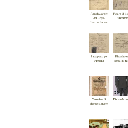
Autorizzazione
Foglio di lic
del Regio
illimitata
Esercito Italiano
Passaporto per
Risarcimen
l’interno
danni di gue
Tesserino di
Divisa da c
riconoscimento