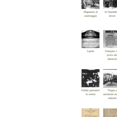
Magazzino di
In Ospedale
casermaggio
lavoro
Lapide
Stampato c
invito all
denuncia
Soldati germanici
Truppe e
in osteria
automezzi au
tedeschi