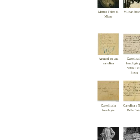
Matteo Feltre di
Militari bosn
Miane
Appunti su una
Cartolina 
cartolina
franchigia 
Natale Del
Pietra
Cartolina in
Cartolina a N
franchigia
Della Piet