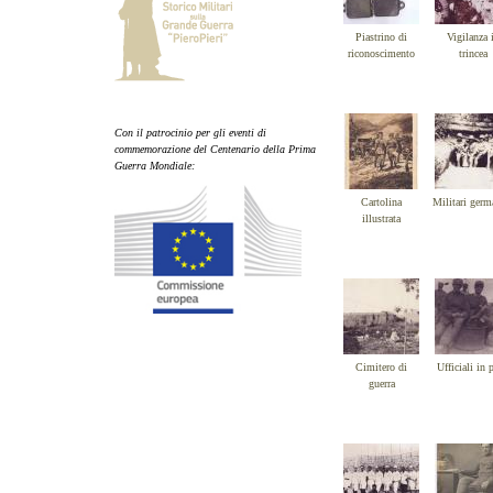
Piastrino di
Vigilanza 
riconoscimento
trincea
Con il patrocinio per gli eventi di
commemorazione del Centenario della Prima
Guerra Mondiale:
Cartolina
Militari germ
illustrata
Cimitero di
Ufficiali in 
guerra