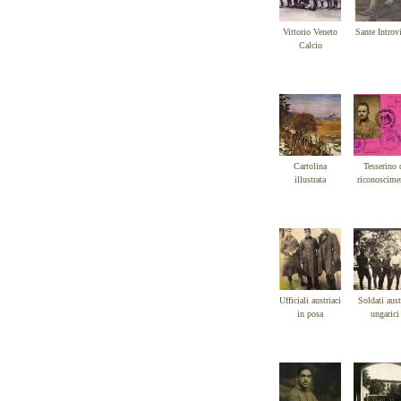
Vittorio Veneto
Sante Introv
Calcio
Cartolina
Tesserino 
illustrata
riconoscime
Ufficiali austriaci
Soldati aust
in posa
ungarici