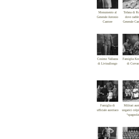
Monumento al
Tofana di R
Generale Antonio
dove cadde 
Cantore
Generale Can
Cosimo Vallazza
Famiglia Kos
di Livinallongo
di Corvar
Famiglia di
Militari aus
ufficiale austriaco
ungarici colpi
“spagnola