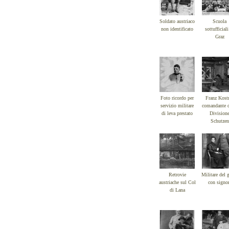
Soldato austriaco
Scuola
non identificato
sottufficiali
Graz
Foto ricordo per
Franz Kost
servizio militare
comandante d
di leva prestato
Division
Schutzen
Retrovie
Militare del 
austriache sul Col
con signo
di Lana