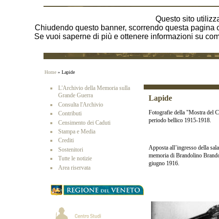
Questo sito utilizza
Chiudendo questo banner, scorrendo questa pagina o 
Se vuoi saperne di più e ottenere informazioni su come 
Home
» Lapide
L'Archivio della Memoria sulla
Grande Guerra
Lapide
Consulta l'Archivio
Fotografie della "Mostra del Ce
Contributi
periodo bellico 1915-1918.
Censimento dei Caduti
Stampa e Media
Crediti
Apposta all’ingresso della sal
Sostenitori
memoria di Brandolino Brandol
Tutte le notizie
giugno 1916.
Area riservata