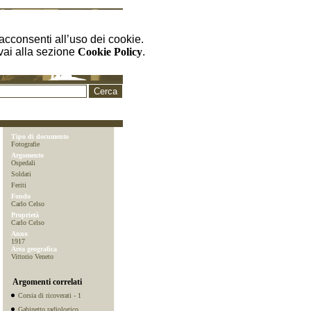
cconsenti all’uso dei cookie.
 vai alla sezione
Cookie Policy
.
Tipo di documento
Fotografie
Argomento
Ospedali
Soldati
Feriti
Fondo
Carlo Celso
Proprietà
Carlo Celso
Anno
1917
Area geografica
Vittorio Veneto
Argomenti correlati
Corsia di ricoverati - 1
Gabinetto radiologico