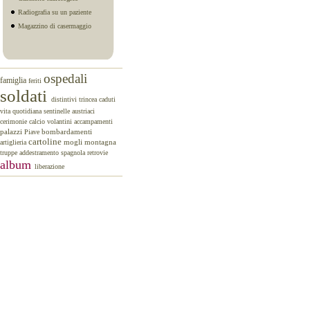
Radiografia su un paziente
Magazzino di casermaggio
ospedali
famiglia
feriti
soldati
distintivi
trincea
caduti
vita quotidiana
sentinelle
austriaci
cerimonie
calcio
volantini
accampamenti
palazzi
Piave
bombardamenti
cartoline
mogli
montagna
artiglieria
truppe
addestramento
spagnola
retrovie
album
liberazione