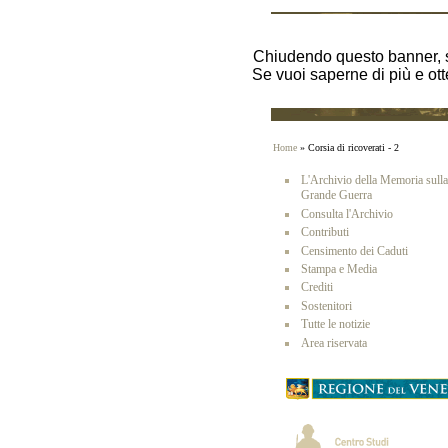
Chiudendo questo banner, s
Se vuoi saperne di più e ott
Home
» Corsia di ricoverati - 2
L'Archivio della Memoria sulla
Grande Guerra
Consulta l'Archivio
Contributi
Censimento dei Caduti
Stampa e Media
Crediti
Sostenitori
Tutte le notizie
Area riservata