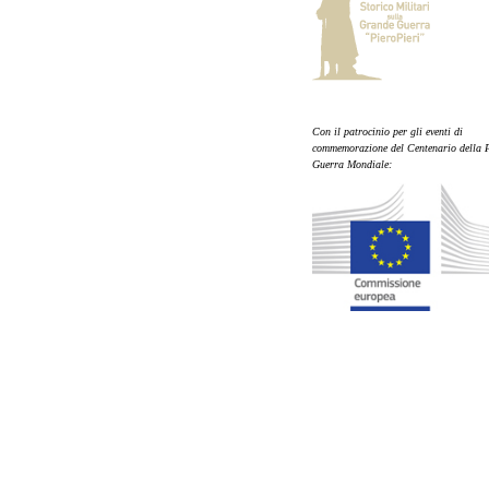
Con il patrocinio per gli eventi di
commemorazione del Centenario della 
Guerra Mondiale: