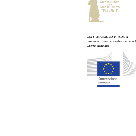
Con il patrocinio per gli eventi di
commemorazione del Centenario della 
Guerra Mondiale: