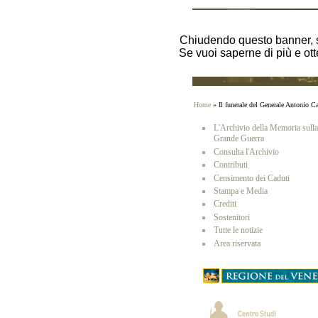
Chiudendo questo banner, s
Se vuoi saperne di più e ott
Home
» Il funerale del Generale Antonio C
L'Archivio della Memoria sulla
Grande Guerra
Consulta l'Archivio
Contributi
Censimento dei Caduti
Stampa e Media
Crediti
Sostenitori
Tutte le notizie
Area riservata