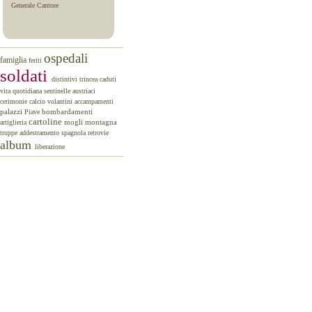
Generale Cantore
ospedali
famiglia
feriti
soldati
distintivi
trincea
caduti
vita quotidiana
sentinelle
austriaci
cerimonie
calcio
volantini
accampamenti
palazzi
Piave
bombardamenti
cartoline
mogli
montagna
artiglieria
truppe
addestramento
spagnola
retrovie
album
liberazione