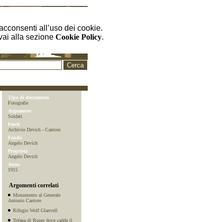
cconsenti all’uso dei cookie.
 vai alla sezione
Cookie Policy
.
Tipo di documento
Fotografie
Argomento
Soldati
Fonte
Archivio Devich - Cantore
Fondo
Angelo Devich
Proprietà
Angelo Devich
Anno
1915
Argomenti correlati
Monumento al Generale
Antonio Cantore
Rifugio Wolf Glanvell
Tofana di Rozes dove cadde il