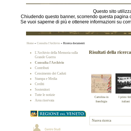
Questo sito utilizza
Chiudendo questo banner, scorrendo questa pagina o 
Se vuoi saperne di più e ottenere informazioni su come 
Home
»
Consulta l'Archivio
» Ricerca documenti
Risultati della ricerca
L'Archivio della Memoria sulla
Grande Guerra
Consulta l'Archivio
Contributi
Censimento dei Caduti
Stampa e Media
Crediti
Sostenitori
Tutte le notizie
Cartolina in
I primi feri
Area riservata
franchigia
italiani
Nuova ricerca