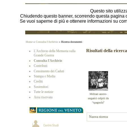
Questo sito utilizza
Chiudendo questo banner, scorrendo questa pagina o 
Se vuoi saperne di più e ottenere informazioni su come 
Home
»
Consulta l'Archivio
» Ricerca documenti
Risultati della ricerca
L'Archivio della Memoria sulla
Grande Guerra
Consulta l'Archivio
Contributi
Censimento dei Caduti
Stampa e Media
Crediti
Sostenitori
Tutte le notizie
Militari austro-
Area riservata
ungarici colpiti da
“spagnola”
Nuova ricerca