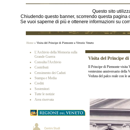
Questo sito utilizza
Chiudendo questo banner, scorrendo questa pagina o 
Se vuoi saperne di più e ottenere informazioni su come 
Home
» Visita del Principe di Piemonte a Vittorio Veneto
L'Archivio della Memoria sulla
Grande Guerra
Visita del Principe d
Consulta l'Archivio
Il Principe di Piemonte visita
Contributi
ventesimo anniversario della V
Censimento dei Caduti
Veduta del palco reale con le au
Stampa e Media
Crediti
Sostenitori
Tutte le notizie
Area riservata