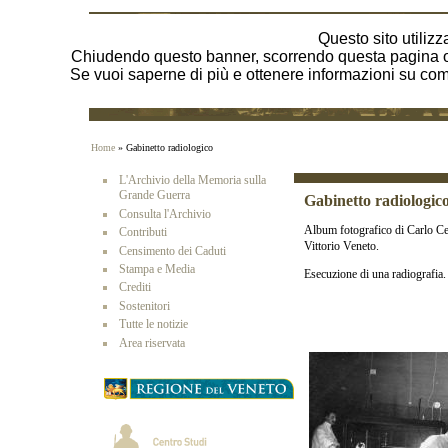
Questo sito utilizza
Chiudendo questo banner, scorrendo questa pagina o 
Se vuoi saperne di più e ottenere informazioni su come 
Home
» Gabinetto radiologico
L'Archivio della Memoria sulla
Grande Guerra
Gabinetto radiologic
Consulta l'Archivio
Album fotografico di Carlo Cel
Contributi
Vittorio Veneto.
Censimento dei Caduti
Stampa e Media
Esecuzione di una radiografia.
Crediti
Sostenitori
Tutte le notizie
Area riservata